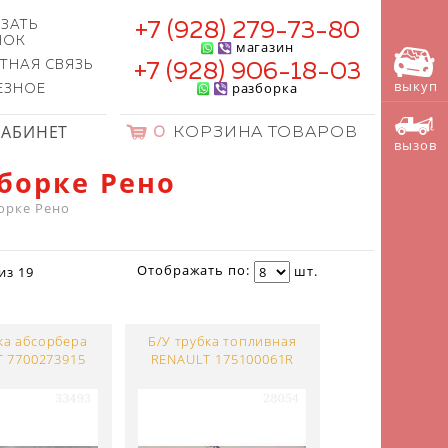
ЗАТЬ
+7 (928) 279-73-80
НОК
магазин
ТНАЯ СВЯЗЬ
+7 (928) 906-18-03
выкуп
разборка
ЕЗНОЕ
КАБИНЕТ
0
КОРЗИНА ТОВАРОВ
вызов
борке Рено
орке Рено
Отображать по:
шт.
из
19
ка абсорбера
Б/У трубка топливная
 7700273915
RENAULT 175100061R