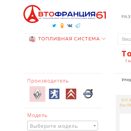
РА
ТОПЛИВНАЯ СИСТЕМА
Т
Гл
Производитель
Упо
Б/У 
бак R
Модель
Выберите модель