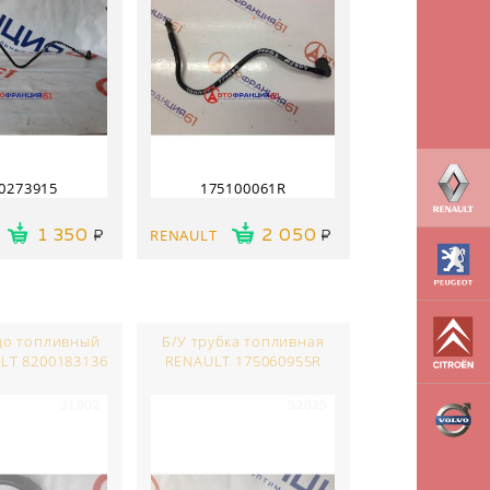
0273915
175100061R
RENAULT
1 350
2 050
цо топливный
Б/У трубка топливная
LT 8200183136
RENAULT 175060955R