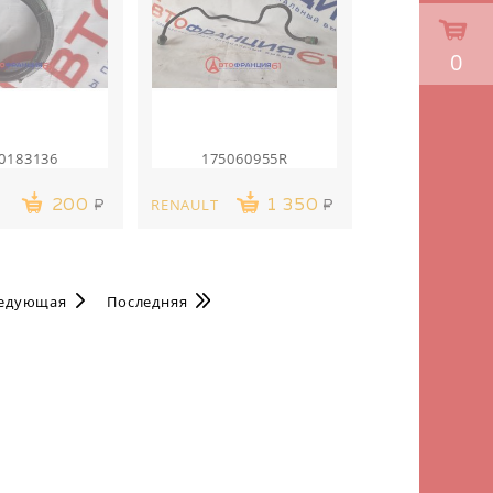
0
0183136
175060955R
RENAULT
200
1 350
едующая
Последняя