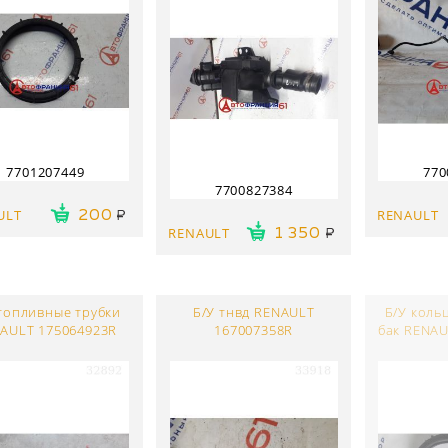
7701207449
770
7700827384
ULT
RENAULT
200
RENAULT
1 350
 топливные трубки
Б/У тнвд RENAULT
Б/У коль
AULT 175064923R
167007358R
бак RENAU