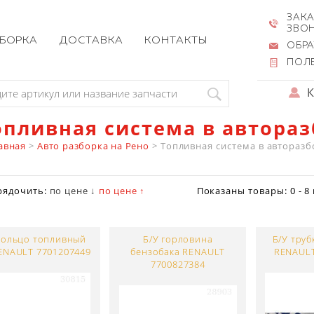
ЗАКА
ЗВО
ЗБОРКА
ДОСТАВКА
КОНТАКТЫ
ОБРА
ПОЛ
опливная система в автораз
авная
>
Авто разборка на Рено
>
Топливная система в авторазб
рядочить:
по цене ↓
по цене ↑
Показаны товары:
0 - 8
кольцо топливный
Б/У горловина
Б/У труб
ENAULT 7701207449
бензобака RENAULT
RENAULT
7700827384