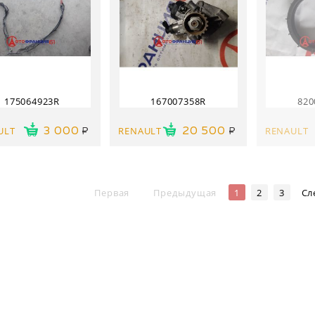
175064923R
167007358R
820
ULT
RENAULT
RENAULT
3 000
20 500
Первая
Предыдущая
1
2
3
Сл