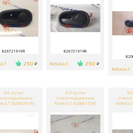
826721919R
826721919R
820
ULT
RENAULT
250
250
RENAULT
Б/У ручка
Б/У ручка
Б/
еклоподъемника
стеклоподъемника
стекло
AULT 8200673745
RENAULT 8200673745
RENAULT