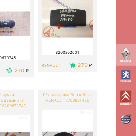
8200362601
0673745
RENAULT
270
270
У ручка
Б/У заглушка бензобака
подъемника
RENAULT 7700831456
 8200673745