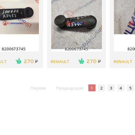
8200673745
8200673745
820
ULT
RENAULT
RENAULT
270
270
Первая
Предыдущая
1
2
3
4
5