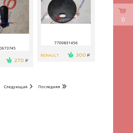
0
7700831456
0673745
RENAULT
300
270
Следующая
Последняя