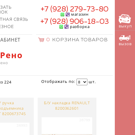
ЗАТЬ
+7 (928) 279-73-80
НОК
магазин
ТНАЯ СВЯЗЬ
+7 (928) 906-18-03
выкуп
разборка
ЕЗНОЕ
КАБИНЕТ
0
КОРЗИНА ТОВАРОВ
вызов
 Рено
Рено
Отображать по:
шт.
из
224
У ручка
Б/У накладка RENAULT
подъемника
8200362601
 8200673745