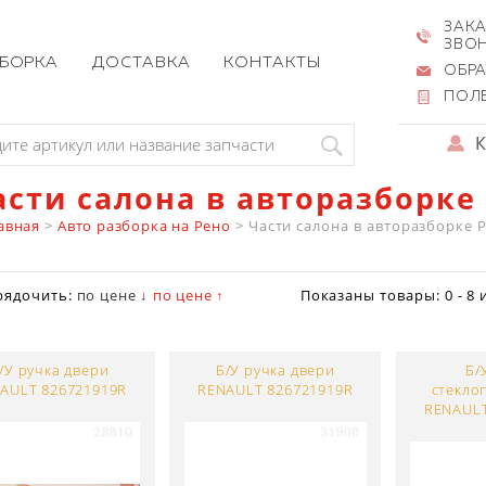
ЗАКА
ЗВО
ЗБОРКА
ДОСТАВКА
КОНТАКТЫ
ОБРА
ПОЛ
асти салона в авторазборке
авная
>
Авто разборка на Рено
>
Части салона в авторазборке 
рядочить:
по цене ↓
по цене ↑
Показаны товары:
0 - 8
/У ручка двери
Б/У ручка двери
Б/
AULT 826721919R
RENAULT 826721919R
стекло
RENAULT