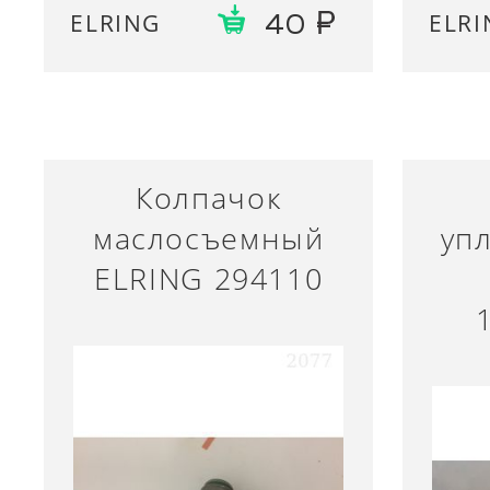
ELRING
ELRI
40
Колпачок
маслосъемный
уп
ELRING 294110