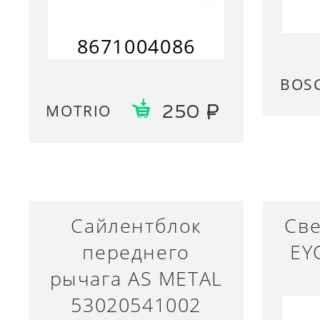
8671004086
BOS
MOTRIO
250
Сайлентблок
Све
переднего
EY
рычага AS METAL
53020541002