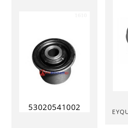
53020541002
EYQ