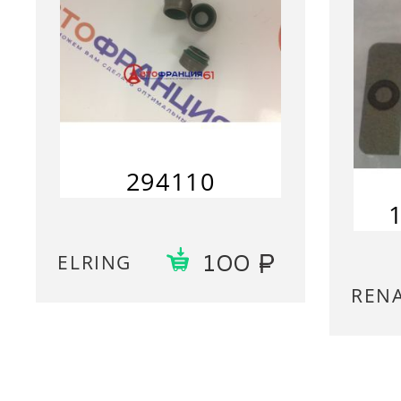
294110
ELRING
100
REN