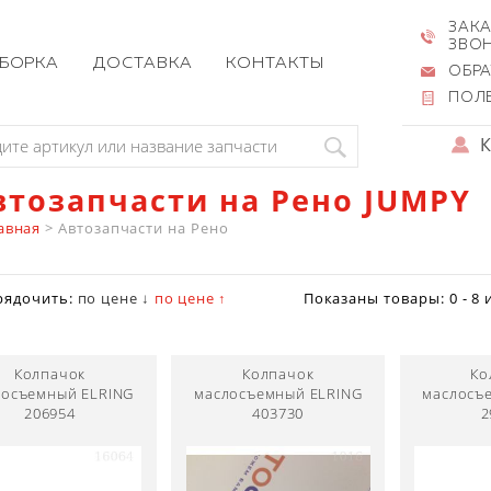
ЗАКА
ЗВО
ЗБОРКА
ДОСТАВКА
КОНТАКТЫ
ОБРА
ПОЛ
втозапчасти на Рено JUMPY
авная
>
Автозапчасти на Рено
рядочить:
по цене ↓
по цене ↑
Показаны товары:
0 - 8
Колпачок
Колпачок
Ко
лосъемный ELRING
маслосъемный ELRING
маслосъ
206954
403730
2