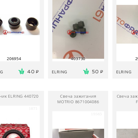
206954
403730
2
NG
ELRING
ELRING
40
50
ник ELRING 440720
Свеча зажигания
Свеча за
MOTRIO 8671004086