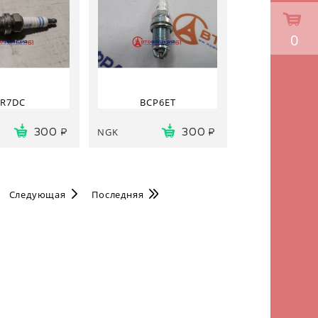
0
FR7DC
BCP6ET
NGK
300
300
Следующая
Последняя