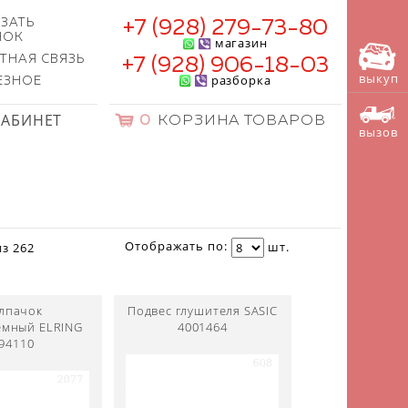
ЗАТЬ
+7 (928) 279-73-80
НОК
магазин
ТНАЯ СВЯЗЬ
+7 (928) 906-18-03
выкуп
разборка
ЕЗНОЕ
КАБИНЕТ
0
КОРЗИНА ТОВАРОВ
вызов
Отображать по:
шт.
из
262
лпачок
Подвес глушителя SASIC
емный ELRING
4001464
94110