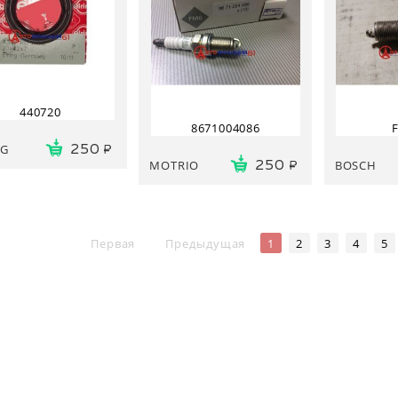
440720
8671004086
NG
250
MOTRIO
BOSCH
250
Первая
Предыдущая
1
2
3
4
5