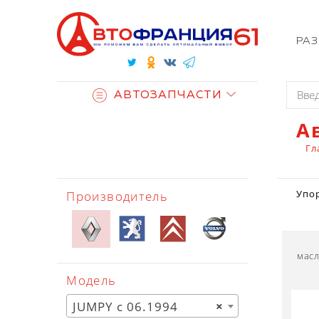
РА
АВТОЗАПЧАСТИ
А
Гл
Производитель
Упо
мас
Модель
JUMPY с 06.1994
×