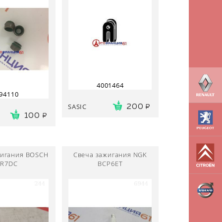
4001464
94110
SASIC
200
100
жигания BOSCH
Свеча зажигания NGK
FR7DC
BCP6ET