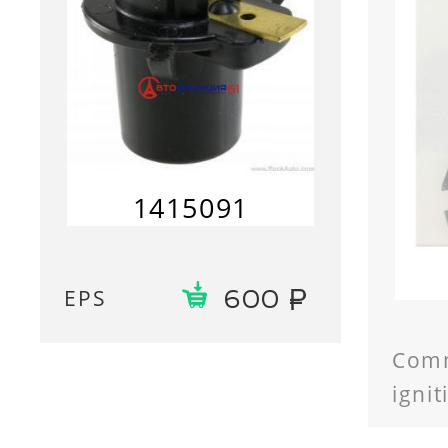
1415091
EPS
600
Comm
ignit