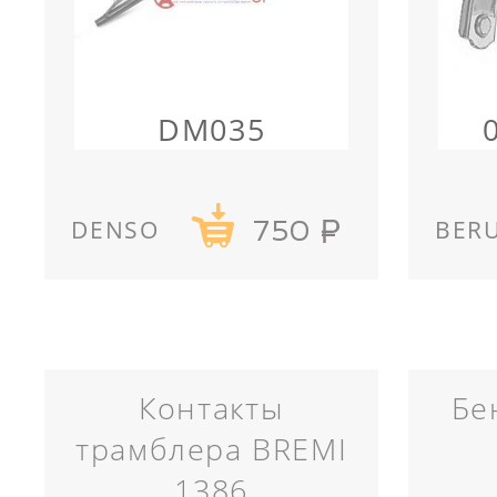
DM035
DENSO
BER
750
Контакты
Бе
трамблера BREMI
1386