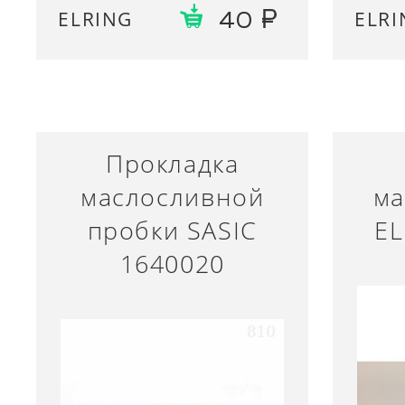
ELRING
ELRI
40
Прокладка
маслосливной
ма
пробки SASIC
EL
1640020