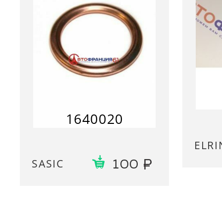
1640020
ELRI
SASIC
100