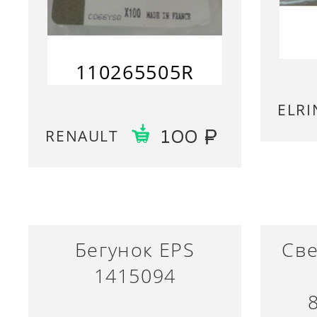
110265505R
ELRI
RENAULT
100
Бегунок EPS
Све
1415094